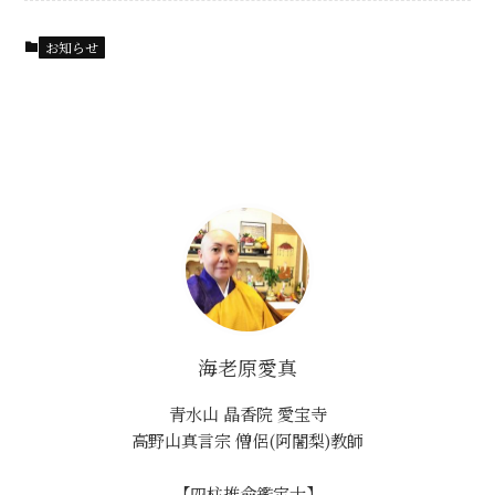
お知らせ
海老原愛真
青水山 晶香院 愛宝寺
高野山真言宗 僧侶(阿闍梨)教師
【四柱推命鑑定士】